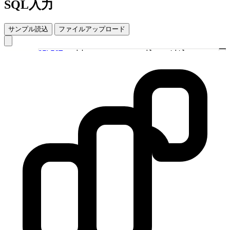
SQL入力
サンプル読込
ファイルアップロード
SELECT
u.id, u.name, u.email, p.title
as
1