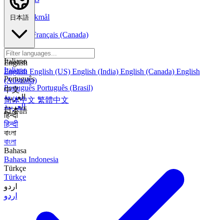
Norsk
Norsk Bokmål
日本語
Français
Français
Français (Canada)
Español
Español
Español (México)
Italiano
English
Italiano
English
English (US)
English (India)
English (Canada)
English
Português
(Australia)
Português
Português (Brasil)
中文
العربية
简体中文
繁體中文
العربية
日本語
हिन्दी
हिन्दी
বাংলা
বাংলা
Bahasa
Bahasa Indonesia
Türkçe
Türkçe
اردو
اردو