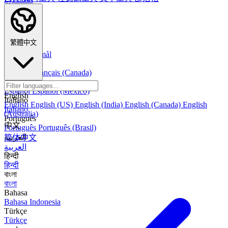
Deutsch
Deutsch
Nederlands
Nederlands
繁體中文
Norsk
Norsk Bokmål
Français
Français
Français (Canada)
Español
Español
Español (México)
English
Italiano
English
English (US)
English (India)
English (Canada)
English
Italiano
(Australia)
Português
中文
Português
Português (Brasil)
العربية
简体中文
العربية
हिन्दी
हिन्दी
বাংলা
বাংলা
Bahasa
Bahasa Indonesia
Türkçe
Türkçe