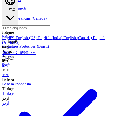
Norsk
Norsk Bokmål
日本語
Français
Français
Français (Canada)
Español
Español
Español (México)
Italiano
English
Italiano
English
English (US)
English (India)
English (Canada)
English
Português
(Australia)
Português
Português (Brasil)
中文
العربية
简体中文
繁體中文
العربية
日本語
हिन्दी
हिन्दी
বাংলা
বাংলা
Bahasa
Bahasa Indonesia
Türkçe
Türkçe
اردو
اردو