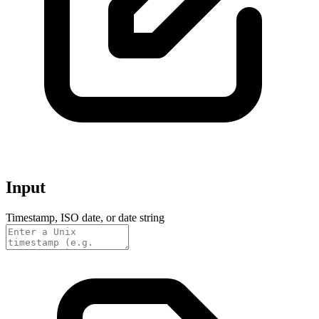
Input
Timestamp, ISO date, or date string