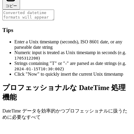
コピー
Tips
Enter a Unix timestamp (seconds), ISO 8601 date, or any
parseable date string
Numeric input is treated as Unix timestamp in seconds (e.g.
)
1705312200
Strings containing "T" or "-" are parsed as date strings (e.g.
)
2024-01-15T10:30:00Z
Click "Now" to quickly insert the current Unix timestamp
プロフェッショナルな DateTime 処理
機能
DateTime データを効率的かつプロフェッショナルに扱うた
めに必要なすべて