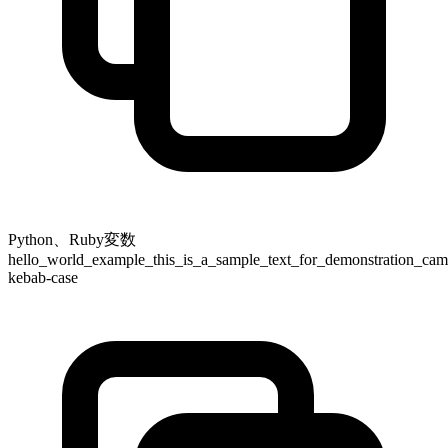
Python、Ruby変数
hello_world_example_this_is_a_sample_text_for_demonstration_came
kebab-case