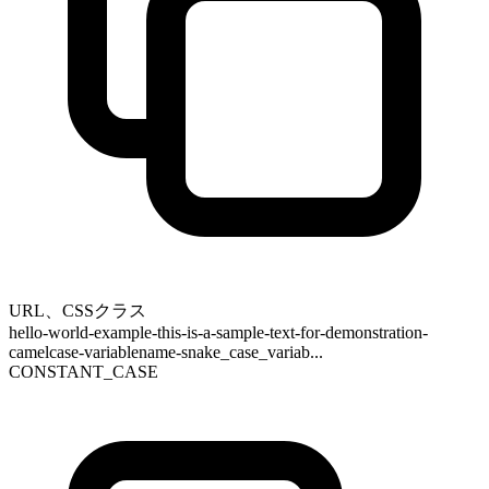
URL、CSSクラス
hello-world-example-this-is-a-sample-text-for-demonstration-
camelcase-variablename-snake_case_variab...
CONSTANT_CASE