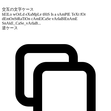
交互の文字ケース
hElLo wOrLd eXaMpLe tHiS Is a sAmPlE TeXt fOr
dEmOnStRaTiOn cAmElCaSe vArIaBlEnAmE
SnAkE_CaSe_vArIaB...
逆ケース