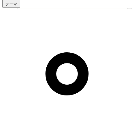
テーマ
Hello World Example
1