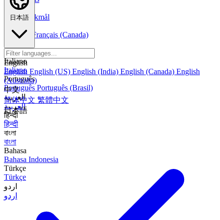
Norsk
Norsk Bokmål
日本語
Français
Français
Français (Canada)
Español
Español
Español (México)
Italiano
English
Italiano
English
English (US)
English (India)
English (Canada)
English
Português
(Australia)
Português
Português (Brasil)
中文
العربية
简体中文
繁體中文
العربية
日本語
हिन्दी
हिन्दी
বাংলা
বাংলা
Bahasa
Bahasa Indonesia
Türkçe
Türkçe
اردو
اردو