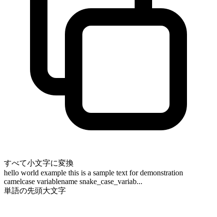
すべて小文字に変換
hello world example this is a sample text for demonstration
camelcase variablename snake_case_variab...
単語の先頭大文字