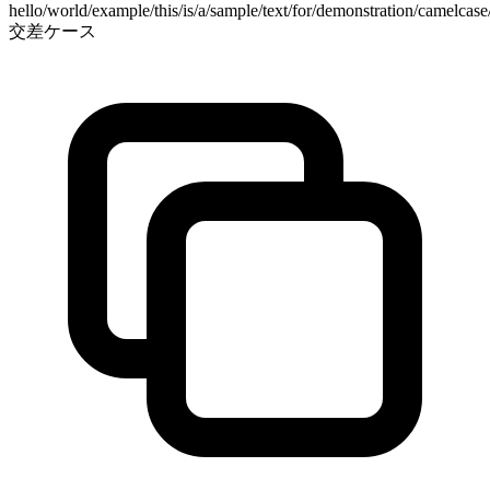
hello/world/example/this/is/a/sample/text/for/demonstration/camelcas
交差ケース