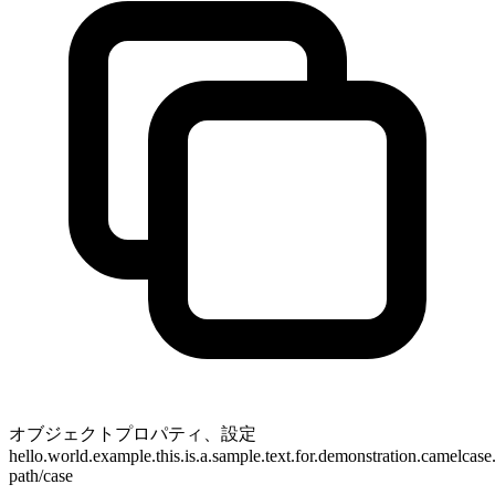
オブジェクトプロパティ、設定
hello.world.example.this.is.a.sample.text.for.demonstration.camelcas
path/case