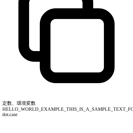
定数、環境変数
HELLO_WORLD_EXAMPLE_THIS_IS_A_SAMPLE_TEXT_F
dot.case