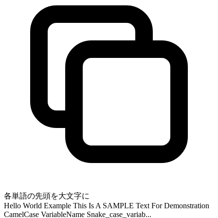
各単語の先頭を大文字に
Hello World Example This Is A SAMPLE Text For Demonstration
CamelCase VariableName Snake_case_variab...