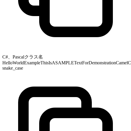
C#、Pascalクラス名
HelloWorldExampleThisIsASAMPLETextForDemonstrationCamelCas
snake_case