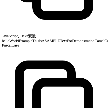
JavaScript、Java変数
helloWorldExampleThisIsASAMPLETextForDemonstrationCamelCase
PascalCase