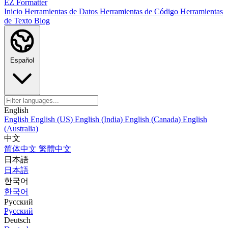
EZ Formatter
Inicio
Herramientas de Datos
Herramientas de Código
Herramientas
de Texto
Blog
Español
English
English
English (US)
English (India)
English (Canada)
English
(Australia)
中文
简体中文
繁體中文
日本語
日本語
한국어
한국어
Русский
Русский
Deutsch