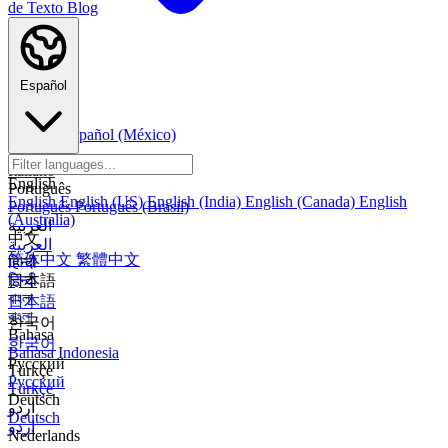
de Texto
Blog
Español
Español
Español (México)
Italiano
Italiano
English
Português
English
English (US)
English (India)
English (Canada)
English
Português
Português (Brasil)
(Australia)
العربية
中文
العربية
简体中文
繁體中文
हिन्दी
हिन्दी
日本語
বাংলা
日本語
বাংলা
한국어
Bahasa
한국어
Bahasa Indonesia
Русский
Türkçe
Русский
Türkçe
Deutsch
اردو
Deutsch
اردو
Nederlands