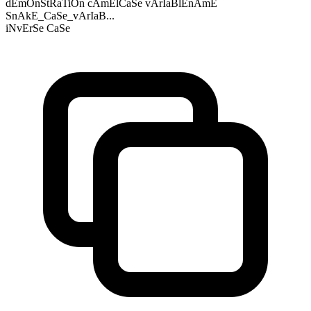
dEmOnStRaTiOn cAmElCaSe vArIaBlEnAmE
SnAkE_CaSe_vArIaB...
iNvErSe CaSe