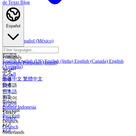
de Texto
Blog
Español
Español
Español (México)
Italiano
Italiano
English
Português
English
English (US)
English (India)
English (Canada)
English
Português
Português (Brasil)
(Australia)
العربية
中文
العربية
简体中文
繁體中文
हिन्दी
हिन्दी
日本語
বাংলা
日本語
বাংলা
한국어
Bahasa
한국어
Bahasa Indonesia
Русский
Türkçe
Русский
Türkçe
Deutsch
اردو
Deutsch
اردو
Nederlands