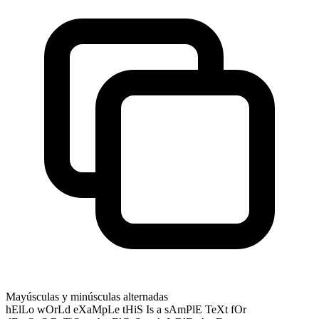
Mayúsculas y minúsculas alternadas
hElLo wOrLd eXaMpLe tHiS Is a sAmPlE TeXt fOr