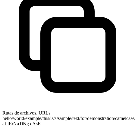
Rutas de archivos, URLs
hello/world/example/this/is/a/sample/text/for/demonstration/camelcas
aLtErNaTiNg cAsE