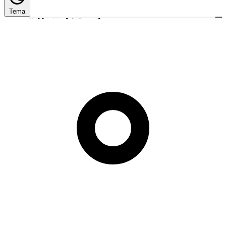
Tema
Hello World Example
1