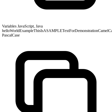
Variables JavaScript, Java
helloWorldExampleThisIsASAMPLETextForDemonstrationCamelCase
PascalCase