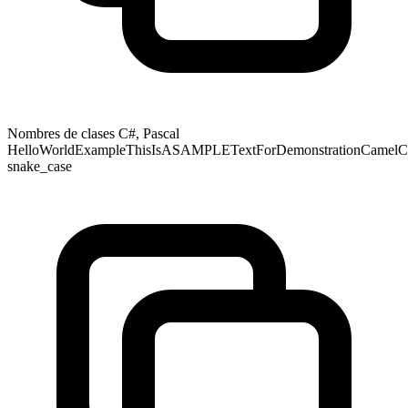
Nombres de clases C#, Pascal
HelloWorldExampleThisIsASAMPLETextForDemonstrationCamelCas
snake_case