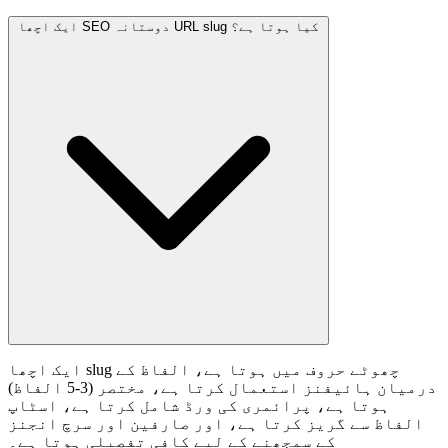
ایک اچھا SEO دوستانہ URL slug کیا ہوتا ہے؟
ایک اچھا slug چھوٹے حروف میں ہوتا ہے، الفاظ کے
درمیان ہائیفنز استعمال کرتا ہے، مختصر (3-5 الفاظ)
ہوتا ہے، پرائمری کی ورڈ شامل کرتا ہے، اسٹاپ
الفاظ سے گریز کرتا ہے، اور صارفین اور سرچ انجنز
کے سمجھنے کے لیے کافی تفصیلی ہوتا ہے۔