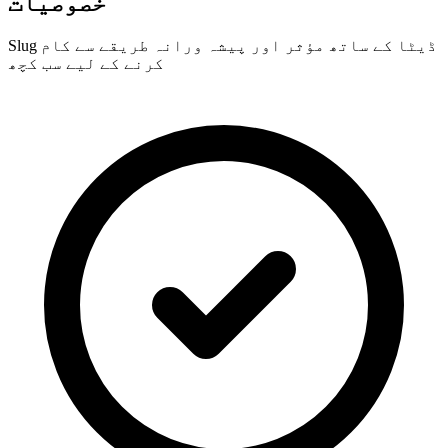
خصوصیات
Slug ڈیٹا کے ساتھ مؤثر اور پیشہ ورانہ طریقے سے کام
کرنے کے لیے سب کچھ