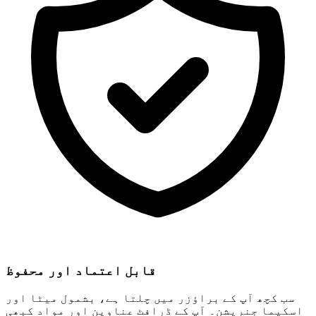
قابل اعتماد اور محفوظ
سب کچھ آپ کے براؤزر میں چلتا ہے، بشمول میٹا اور
اسکیما جنریشن۔ آپ کے ڈرافٹ عناوین اور مواد کبھی