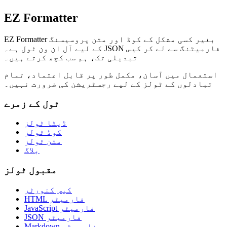
EZ Formatter
EZ Formatter بغیر کسی مشکل کے کوڈ اور متن پروسیسنگ
کے لیے آل ان ون ٹول ہے۔ JSON فارمیٹنگ سے لے کر کیس
تبدیلی تک، ہم سب کچھ کرتے ہیں۔
استعمال میں آسان، مکمل طور پر قابل اعتماد، تمام
تبادلوں کے ٹولز کے لیے رجسٹریشن کی ضرورت نہیں۔
ٹول کے زمرے
ڈیٹا ٹولز
کوڈ ٹولز
متن ٹولز
بلاگ
مقبول ٹولز
کیس کنورٹر
HTML فارمیٹر
JavaScript فارمیٹر
JSON فارمیٹر
Markdown فارمیٹر