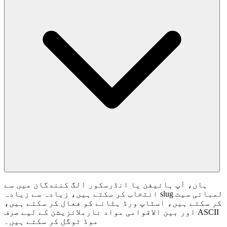
ہاں، آپ ہائیفن یا انڈرسکور الگ کنندگان میں سے
انتخاب کر سکتے ہیں، زیادہ سے زیادہ slug لمبائی سیٹ
کر سکتے ہیں، اسٹاپ ورڈ ہٹانے کو فعال کر سکتے ہیں،
اور بین الاقوامی مواد نارملائزیشن کے لیے صرف ASCII
موڈ ٹوگل کر سکتے ہیں۔