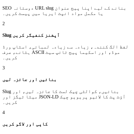
SEO دوستانہ URL slug بنانے کے لیے اپنا پیج عنوان
یا مکمل مواد انپٹ ایریا میں پیسٹ کریں۔
2
Slug آپشنز کنفیگر کریں
لفظ الگ کنندہ، زیادہ سے زیادہ لمبائی، اسٹاپ ورڈ
ہٹانے، صرف ASCII موڈ، اور اسکیما پیج ٹائپ سیٹ
کریں۔
3
بنائیں اور جائزہ لیں
Slug بنائیں، کوالٹی چیک لسٹ کا جائزہ لیں، اور
میٹا ٹیگز اور JSON-LD آؤٹ پٹ کا لائیو پریویو چیک
کریں۔
4
کاپی اور لاگو کریں