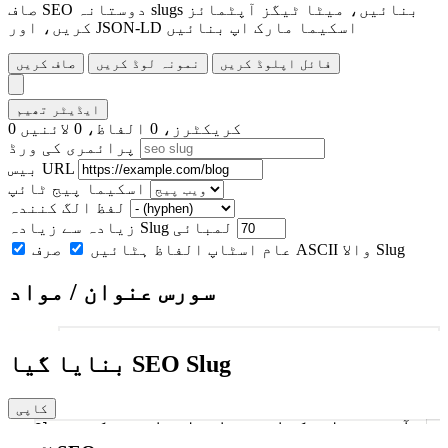
صاف SEO دوستانہ slugs بنائیں، میٹا ٹیگز آپٹمائز
کریں، اور JSON-LD اسکیما مارک اپ بنائیں
فائل اپلوڈ کریں
نمونہ لوڈ کریں
صاف کریں
ایڈیٹر تھیم
0 کریکٹرز، 0 الفاظ، 0 لائنیں
پرائمری کی ورڈ
بیس URL
اسکیما پیج ٹائپ
لفظ الگ کنندہ
زیادہ سے زیادہ Slug لمبائی
صرف ASCII والا Slug
عام اسٹاپ الفاظ ہٹائیں
سورس عنوان / مواد
1
بنایا گیا SEO Slug
کاپی
Slug آؤٹ پٹ بنانے کے لیے عنوان یا مواد درج کریں