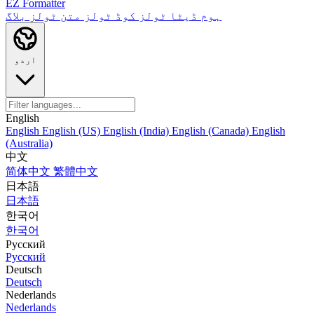
EZ Formatter
ہوم
ڈیٹا ٹولز
کوڈ ٹولز
متن ٹولز
بلاگ
اردو
English
English
English (US)
English (India)
English (Canada)
English
(Australia)
中文
简体中文
繁體中文
日本語
日本語
한국어
한국어
Русский
Русский
Deutsch
Deutsch
Nederlands
Nederlands