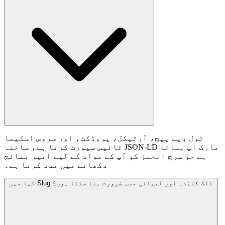
ٹول ویب پیج، آرٹیکل، پروڈکٹ، اور سروس اسکیما
ٹائپس سپورٹ کرتا ہے، ساختہ JSON-LD مارک اپ بناتا
ہے جو سرچ انجنز کو آپ کے مواد کے لیے امیر نتائج
دکھانے میں مدد کرتا ہے۔
کیا میں Slug الگ کنندہ اور لمبائی حسب ضرورت بنا سکتا ہوں؟