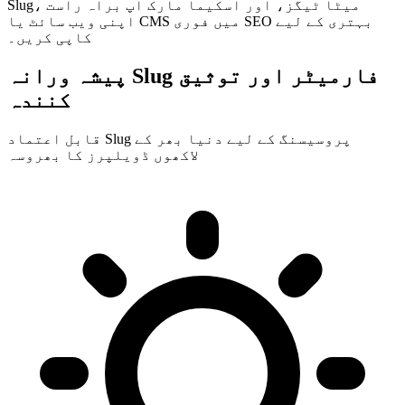
Slug، میٹا ٹیگز، اور اسکیما مارک اپ براہ راست
اپنی ویب سائٹ یا CMS میں فوری SEO بہتری کے لیے
کاپی کریں۔
پیشہ ورانہ Slug فارمیٹر اور توثیق
کنندہ
قابل اعتماد Slug پروسیسنگ کے لیے دنیا بھر کے
لاکھوں ڈویلپرز کا بھروسہ