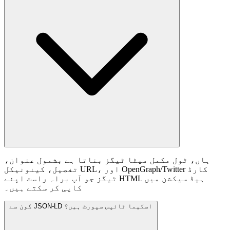
ہاں، ٹول مکمل میٹا ٹیگز بناتا ہے بشمول عنوان،
تفصیل، کینونیکل URL، اور OpenGraph/Twitter کارڈ
ٹیگز جو آپ براہ راست اپنے HTML ہیڈ سیکشن میں
کاپی کر سکتے ہیں۔
کون سے JSON-LD اسکیما ٹائپس سپورٹ ہیں؟