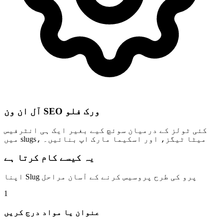
آل ان ون SEO ورک فلو
کئی ٹولز کے درمیان سوئچ کیے بغیر ایک ہی انٹرفیس
میں slugs، میٹا ٹیگز، اور اسکیما مارک اپ بنائیں۔
یہ کیسے کام کرتا ہے
اپنا Slug پرو کی طرح پروسیس کرنے کے آسان مراحل
1
عنوان یا مواد درج کریں