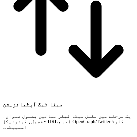
میٹا ٹیگ آپٹمائزیشن
ایک مرحلے میں مکمل میٹا ٹیگز بنائیں بشمول عنوان،
تفصیل، کینونیکل URL، اور OpenGraph/Twitter کارڈ
اسنیپٹس۔