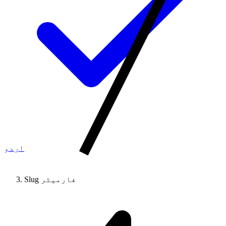
اردو
Slug فارمیٹر