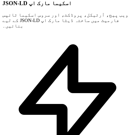
JSON-LD اسکیما مارک اپ
ویب پیج، آرٹیکل، پروڈکٹ، اور سروس اسکیما ٹائپس
کے لیے JSON-LD فارمیٹ میں ساختہ ڈیٹا مارک اپ
بنائیں۔