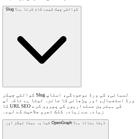
Slug کوالٹی چیک کیسے کام کرتا ہے؟
کوالٹی چیکر Slug لمبائی، کی ورڈ موجودگی، اسٹاپ
ورڈ استعمال، اور پڑھائی کا جائزہ لیتا ہے تاکہ آپ
کا URL SEO کی بہترین عملداریوں کی پیروی کرے
زیادہ سے زیادہ کلک تھرو صلاحیت کے لیے۔
کیا یہ میٹا ٹیگز اور OpenGraph ڈیٹا بناتا ہے؟