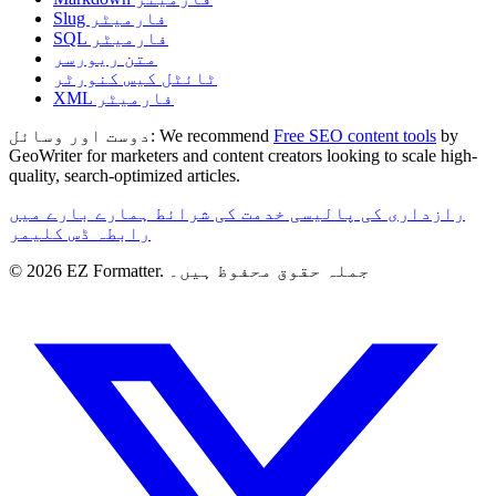
Slug فارمیٹر
SQL فارمیٹر
متن ریورسر
ٹائٹل کیس کنورٹر
XML فارمیٹر
by
Free SEO content tools
We recommend
دوست اور وسائل:
GeoWriter for marketers and content creators looking to scale high-
quality, search-optimized articles.
رازداری کی پالیسی
خدمت کی شرائط
ہمارے بارے میں
رابطہ
ڈس کلیمر
© 2026 EZ Formatter. جملہ حقوق محفوظ ہیں۔