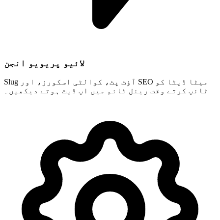
لائیو پریویو انجن
Slug آؤٹ پٹ، کوالٹی اسکورز، اور SEO میٹا ڈیٹا کو
ٹائپ کرتے وقت ریئل ٹائم میں اپ ڈیٹ ہوتے دیکھیں۔