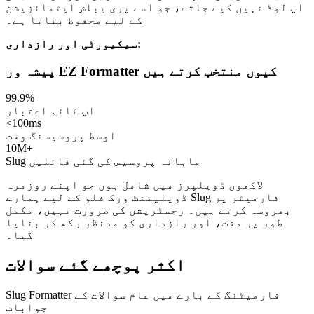
اپ لوڈ نہیں کیے جاتے، جو اسے پری پبلش آپٹمائزیشن
کے لیے محفوظ بناتا ہے۔
سیکیورٹی اور رازداری:
پیشہ ور EZ Formatter کیوں منتخب کرتے ہیں
99.9%
اپ ٹائم اعتبار
<100ms
اوسط پروسیسنگ وقت
10M+
Slug ماہانہ پروسیس کی گئی فائلیں
لاکھوں ڈویلپرز میں شامل ہوں جو اپنے روزمرہ
ڈویلپمنٹ ورک فلو کے لیے ہمارے Slug فارمیٹر پر
بھروسہ کرتے ہیں۔ رجسٹریشن کی ضرورت نہیں، مکمل
طور پر مفت، اور رازداری کو مدنظر رکھ کر بنایا
گیا۔
اکثر پوچھے گئے سوالات
Slug Formatter فارمیٹنگ کے بارے میں عام سوالات کے
جوابات