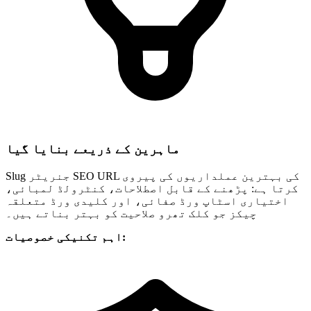
ماہرین کے ذریعے بنایا گیا
Slug جنریٹر SEO URL کی بہترین عملداریوں کی پیروی
کرتا ہے: پڑھنے کے قابل اصطلاحات، کنٹرولڈ لمبائی،
اختیاری اسٹاپ ورڈ صفائی، اور کلیدی ورڈ متعلقہ
چیکز جو کلک تھرو صلاحیت کو بہتر بناتے ہیں۔
اہم تکنیکی خصوصیات: