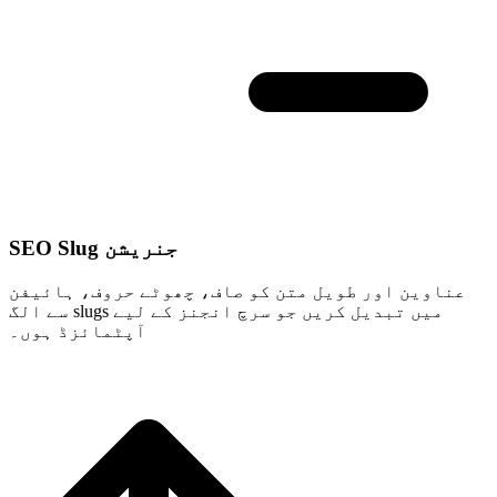
SEO Slug جنریشن
عناوین اور طویل متن کو صاف، چھوٹے حروف، ہائیفن
سے الگ slugs میں تبدیل کریں جو سرچ انجنز کے لیے
آپٹمائزڈ ہوں۔