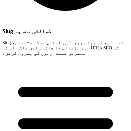
Slug کوالٹی تجزیہ
Slug لمبائی، کی ورڈ موجودگی، اسٹاپ ورڈ استعمال،
اور پڑھائی کا جائزہ لیں تاکہ آپ کی URLs SEO کی
بہترین عملداریوں کی پیروی کریں۔