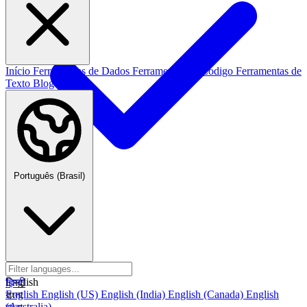
Início
Ferramentas de Dados
Ferramentas de Codigo
Ferramentas de
Texto
Blog
Português (Brasil)
Português (Brasil)
العربية
العربية
हिन्दी
English
हिन्दी
English
English (US)
English (India)
English (Canada)
English
বাংলা
(Australia)