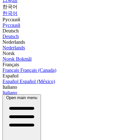
日本語
한국어
한국어
Русский
Русский
Deutsch
Deutsch
Nederlands
Nederlands
Norsk
Norsk Bokmål
Français
Français
Français (Canada)
Español
Español
Español (México)
Italiano
Italiano
Open main menu
Português
Português