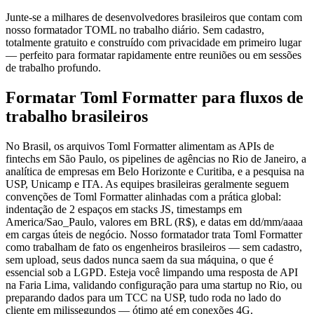
Junte-se a milhares de desenvolvedores brasileiros que contam com
nosso formatador TOML no trabalho diário. Sem cadastro,
totalmente gratuito e construído com privacidade em primeiro lugar
— perfeito para formatar rapidamente entre reuniões ou em sessões
de trabalho profundo.
Formatar Toml Formatter para fluxos de
trabalho brasileiros
No Brasil, os arquivos Toml Formatter alimentam as APIs de
fintechs em São Paulo, os pipelines de agências no Rio de Janeiro, a
analítica de empresas em Belo Horizonte e Curitiba, e a pesquisa na
USP, Unicamp e ITA. As equipes brasileiras geralmente seguem
convenções de Toml Formatter alinhadas com a prática global:
indentação de 2 espaços em stacks JS, timestamps em
America/Sao_Paulo, valores em BRL (R$), e datas em dd/mm/aaaa
em cargas úteis de negócio. Nosso formatador trata Toml Formatter
como trabalham de fato os engenheiros brasileiros — sem cadastro,
sem upload, seus dados nunca saem da sua máquina, o que é
essencial sob a LGPD. Esteja você limpando uma resposta de API
na Faria Lima, validando configuração para uma startup no Rio, ou
preparando dados para um TCC na USP, tudo roda no lado do
cliente em milissegundos — ótimo até em conexões 4G.