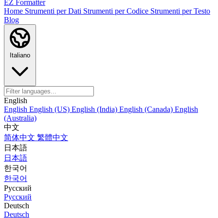
EZ Formatter
Home
Strumenti per Dati
Strumenti per Codice
Strumenti per Testo
Blog
Italiano
English
English
English (US)
English (India)
English (Canada)
English
(Australia)
中文
简体中文
繁體中文
日本語
日本語
한국어
한국어
Русский
Русский
Deutsch
Deutsch