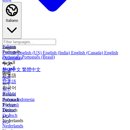
Italiano
Italiano
English
Português
English
English (US)
English (India)
English (Canada)
English
Português
Português (Brasil)
(Australia)
العربية
中文
العربية
简体中文
繁體中文
हिन्दी
日本語
हिन्दी
日本語
বাংলা
한국어
বাংলা
한국어
Bahasa
Bahasa Indonesia
Русский
Türkçe
Русский
Türkçe
Deutsch
اردو
Deutsch
Nederlands
اردو
Nederlands