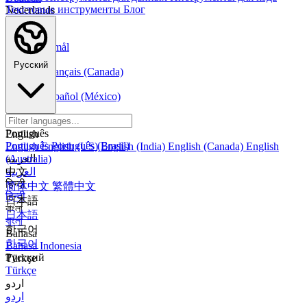
Текстовые инструменты
Блог
Nederlands
Nederlands
Norsk
Norsk Bokmål
Français
Русский
Français
Français (Canada)
Español
Español
Español (México)
Italiano
Italiano
Português
English
Português
Português (Brasil)
English
English (US)
English (India)
English (Canada)
English
العربية
(Australia)
العربية
中文
हिन्दी
简体中文
繁體中文
हिन्दी
日本語
বাংলা
日本語
বাংলা
한국어
Bahasa
한국어
Bahasa Indonesia
Русский
Türkçe
Türkçe
اردو
اردو