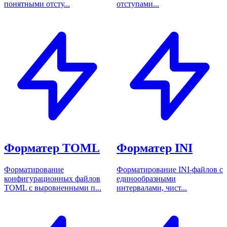
понятными отсту...
отступами...
Форматер TOML
Форматер INI
Форматирование
Форматирование INI-файлов с
конфигурационных файлов
единообразными
TOML с выровненными п...
интервалами, чист...