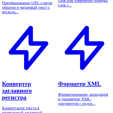
слов или изменение порядка
Преобразование URL-слагов
слов с...
обратно в читаемый текст с
несколь...
Конвертер
Форматер XML
заглавного
Форматирование, валидация
регистра
и украшение XML-
документов с подсв...
Конвертация текста в
правильный заглавный