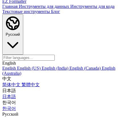
EZ Formatter
Главная
Инструменты для данных
Инструменты для кода
Текстовые инструменты
Блог
Русский
English
English
English (US)
English (India)
English (Canada)
English
(Australia)
中文
简体中文
繁體中文
日本語
日本語
한국어
한국어
Русский