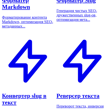
Форматер
Форматер Slug
Markdown
Генерация чистых SEO-
дружественных slug-ов,
Форматирование контента
оптимизация мета...
Markdown, оптимизация SEO-
метаданных...
Конвертер slug в
Реверсер текста
текст
Переворот текста, инверсия