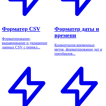
Форматер CSV
Форматер даты и
времени
Форматирование,
выравнивание и украшение
Конвертация временных
данных CSV с перекл...
меток, форматирование дат и
преобразов...