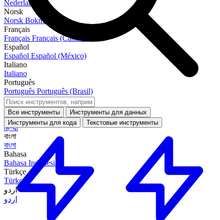
Nederlands
Norsk
Norsk Bokmål
Français
Français
Français (Canada)
Español
Español
Español (México)
Italiano
Italiano
Português
Português
Português (Brasil)
العربية
العربية
Все инструменты
Инструменты для данных
हिन्दी
Инструменты для кода
Текстовые инструменты
हिन्दी
বাংলা
বাংলা
Bahasa
Bahasa Indonesia
Türkçe
Türkçe
اردو
اردو