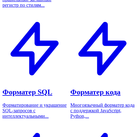
регистр по стилям...
Форматер SQL
Форматер кода
Форматирование и украшение
Многоязычный форматер кода
SQL-запросов с
с поддержкой JavaScript,
интеллектуальными...
Python,...