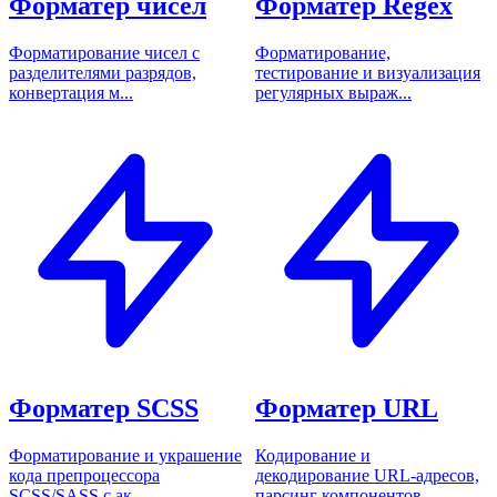
Форматер чисел
Форматер Regex
Форматирование чисел с
Форматирование,
разделителями разрядов,
тестирование и визуализация
конвертация м...
регулярных выраж...
Форматер SCSS
Форматер URL
Форматирование и украшение
Кодирование и
кода препроцессора
декодирование URL-адресов,
SCSS/SASS с ак...
парсинг компонентов...