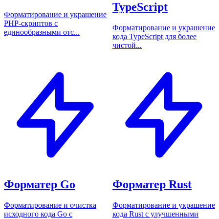
TypeScript
Форматирование и украшение
PHP-скриптов с
Форматирование и украшение
единообразными отс...
кода TypeScript для более
чистой...
Форматер Go
Форматер Rust
Форматирование и очистка
Форматирование и украшение
исходного кода Go с
кода Rust с улучшенными