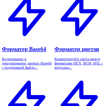
Форматер Base64
Форматер цветов
Кодирование и
Конвертируйте цвета между
декодирование данных Base64
форматами HEX, RGB, HSL с
с поддержкой файло...
визуальн...