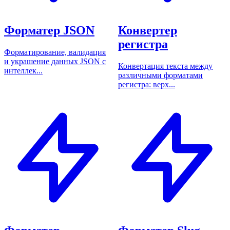
Форматер JSON
Конвертер
регистра
Форматирование, валидация
и украшение данных JSON с
Конвертация текста между
интеллек...
различными форматами
регистра: верх...