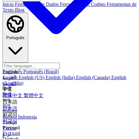
Inicio
Ferramentas de Dados
Ferramentas de Codigo
Ferramentas de
Texto
Blog
Português
Português
Português (Brasil)
English
العربية
English
English (US)
English (India)
English (Canada)
English
(Australia)
العربية
हिन्दी
中文
हिन्दी
简体中文
繁體中文
বাংলা
日本語
বাংলা
日本語
Bahasa
한국어
Bahasa Indonesia
한국어
Türkçe
Русский
Türkçe
Русский
اردو
Deutsch