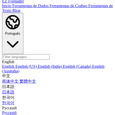
EZ Formatter
Inicio
Ferramentas de Dados
Ferramentas de Codigo
Ferramentas de
Texto
Blog
Português
English
English
English (US)
English (India)
English (Canada)
English
(Australia)
中文
简体中文
繁體中文
日本語
日本語
한국어
한국어
Русский
Русский