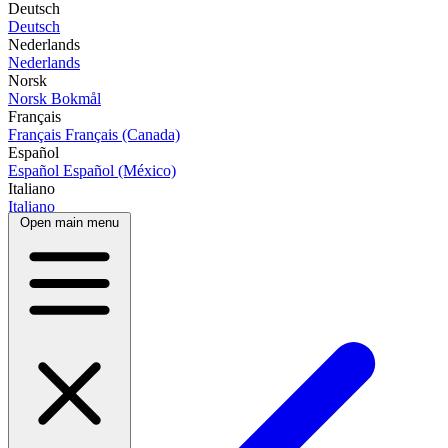
Deutsch
Deutsch
Nederlands
Nederlands
Norsk
Norsk Bokmål
Français
Français
Français (Canada)
Español
Español
Español (México)
Italiano
Italiano
Open main menu
Português