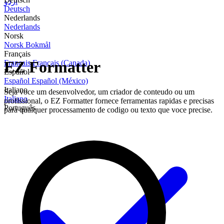
اردو
Deutsch
Nederlands
Nederlands
Norsk
Norsk Bokmål
Français
EZ Formatter
Français
Français (Canada)
Español
Español
Español (México)
Italiano
Seja voce um desenvolvedor, um criador de conteudo ou um
Italiano
profissional, o EZ Formatter fornece ferramentas rapidas e precisas
Português
para qualquer processamento de codigo ou texto que voce precise.