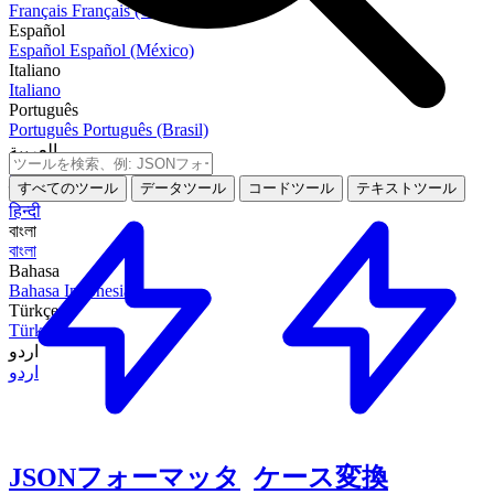
Français
Français (Canada)
Español
Español
Español (México)
Italiano
Italiano
Português
Português
Português (Brasil)
العربية
العربية
すべてのツール
データツール
コードツール
テキストツール
हिन्दी
हिन्दी
বাংলা
বাংলা
Bahasa
Bahasa Indonesia
Türkçe
Türkçe
اردو
اردو
JSONフォーマッタ
ケース変換