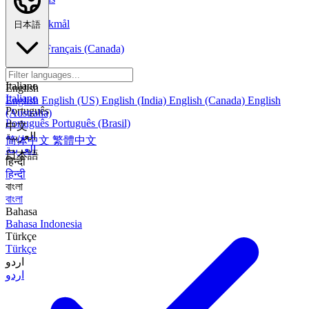
Norsk
Norsk Bokmål
日本語
Français
Français
Français (Canada)
Español
Español
Español (México)
Italiano
English
Italiano
English
English (US)
English (India)
English (Canada)
English
Português
(Australia)
Português
Português (Brasil)
中文
العربية
简体中文
繁體中文
العربية
日本語
हिन्दी
हिन्दी
বাংলা
বাংলা
Bahasa
Bahasa Indonesia
Türkçe
Türkçe
اردو
اردو